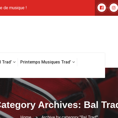
le de musique !
d Trad’
Printemps Musiques Trad’
ategory Archives: Bal Tra
Home
>
Archive by category "Bal Trad’"