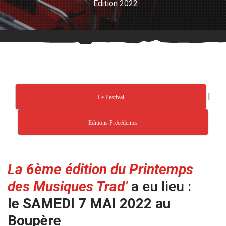
Édition 2022
|
Le Festival
Éditions Précédentes
La 6ème édition du Printemps
des Musiques Trad’
a eu lieu :
le SAMEDI 7 MAI 2022 au
Boupère