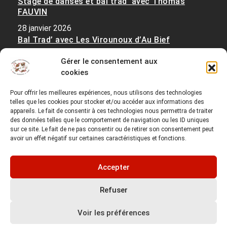
Stage de danses et bal trad’ avec Thomas
FAUVIN
28 janvier 2026
Bal Trad’ avec Les Virounoux d’Au Bief
28 janvier 2026
Gérer le consentement aux
Stages de musique et danse de Haute Bretagne,
cookies
suivis d’un Bal Trad’ avec La Sèrcl
25 décembre 2025
Pour offrir les meilleures expériences, nous utilisons des technologies
telles que les cookies pour stocker et/ou accéder aux informations des
appareils. Le fait de consentir à ces technologies nous permettra de traiter
des données telles que le comportement de navigation ou les ID uniques
sur ce site. Le fait de ne pas consentir ou de retirer son consentement peut
avoir un effet négatif sur certaines caractéristiques et fonctions.
Accepter
Copyright © 2026 Fédération de l'Ecole Départementale
Refuser
de Musique Traditionnelle en Vendée | Powered by
Startkit
WordPress Theme
Voir les préférences